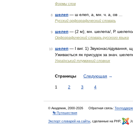
Формы слов
шелеп
— ш елеп, а, мн. ч. а, ов …
8
Русский орфографический словарь
шелеп
— (2 м); мн. шелепа/, Р. шелепо
9
Орфографический словарь русского языка
шелеп
— I виг. 1) Звуконаслідування, що 
10
Уживається як присудок за знач. шелепну
Український тлумачний словник
Страницы
Следующая
→
1
2
3
4
© Академик, 2000-2026
Обратная связь:
Техподдерж
👣 Путешествия
Экспорт словарей на сайты
, сделанные на PHP,
Jo