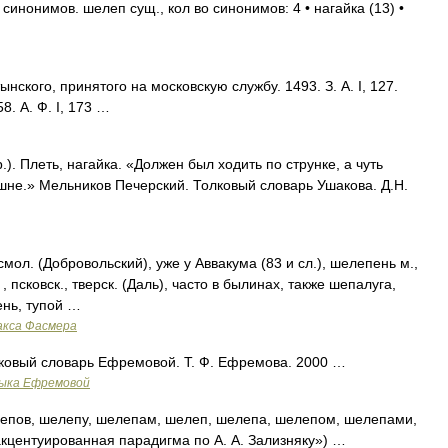
синонимов. шелеп сущ., кол во синонимов: 4 • нагайка (13) •
нского, принятого на московскую службу. 1493. З. А. I, 127.
8. А. Ф. I, 173 …
. Плеть, нагайка. «Должен был ходить по струнке, а чуть
не.» Мельников Печерский. Толковый словарь Ушакова. Д.Н.
., смол. (Добровольский), уже у Аввакума (83 и сл.), шелепень м.,
 , псковск., тверск. (Даль), часто в былинах, также шепалуга,
ень, тупой …
акса Фасмера
олковый словарь Ефремовой. Т. Ф. Ефремова. 2000 …
зыка Ефремовой
епов, шелепу, шелепам, шелеп, шелепа, шелепом, шелепами,
кцентуированная парадигма по А. А. Зализняку») …