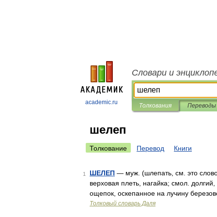
Словари и энциклоп
academic.ru
Толкования
Переводы
шелеп
Толкование
Перевод
Книги
ШЕЛЕП
— муж. (шлепать, см. это слово
1
верховая плеть, нагайка; смол. долгий, 
ощепок, оскепанное на лучину березово
Толковый словарь Даля