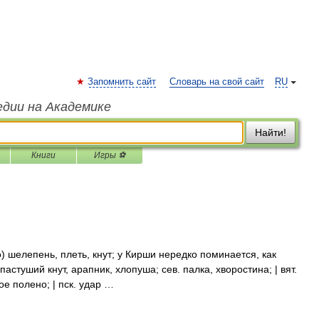
Запомнить сайт
Словарь на свой сайт
RU
едии на Академике
Найти!
Книги
Игры ⚽
) шелепень, плеть, кнут; у Кирши нередко поминается, как
пастуший кнут, арапник, хлопуша; сев. палка, хворостина; | вят.
е полено; | пск. удар …