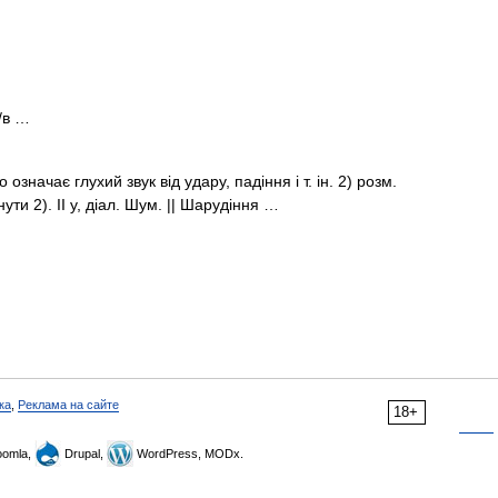
/в …
означає глухий звук від удару, падіння і т. ін. 2) розм.
ти 2). II у, діал. Шум. || Шарудіння …
ка
,
Реклама на сайте
18+
omla,
Drupal,
WordPress, MODx.