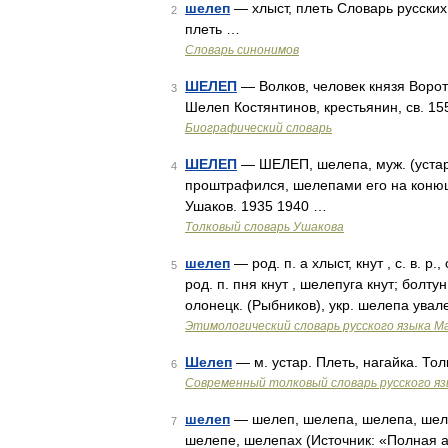
шелеп
— хлыст, плеть Словарь русских 
2
плеть …
Словарь синонимов
ШЕЛЕП
— Волков, человек князя Вороты
3
Шелеп Костянтинов, крестьянин, св. 155
Биографический словарь
ШЕЛЕП
— ШЕЛЕП, шелепа, муж. (устар.)
4
проштрафился, шелепами его на конюш
Ушаков. 1935 1940 …
Толковый словарь Ушакова
шелеп
— род. п. а хлыст, кнут , с. в. р
5
род. п. пня кнут , шелепуга кнут; болтун
олонецк. (Рыбников), укр. шелепа увал
Этимологический словарь русского языка М
Шелеп
— м. устар. Плеть, нагайка. Т
6
Современный толковый словарь русского я
шелеп
— шелеп, шелепа, шелепа, шел
7
шелепе, шелепах (Источник: «Полная а